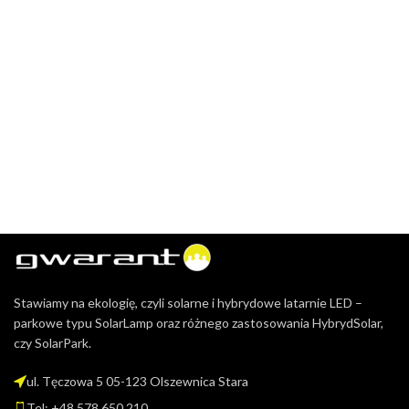
Stawiamy na ekologię, czyli solarne i hybrydowe latarnie LED –
parkowe typu SolarLamp oraz różnego zastosowania HybrydSolar,
czy SolarPark.
ul. Tęczowa 5 05-123 Olszewnica Stara
Tel: +48 578 650 210