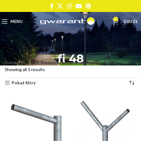
0
MENU
0.00
ZŁ
fi 48
Home
Product Średnica ramienia wysięgnika
fi 48
Showing all 3 results
Pokaż filtry