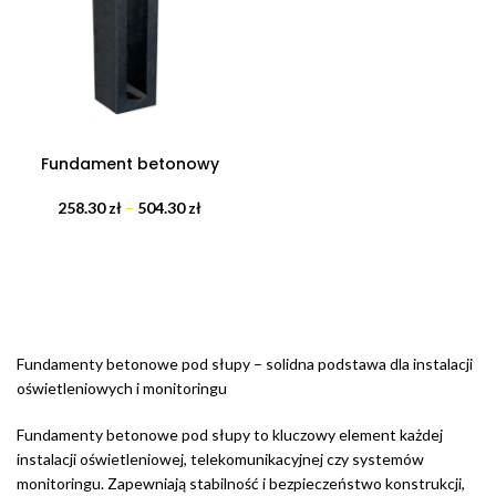
Fundament betonowy
258.30
zł
–
504.30
zł
Fundamenty betonowe pod słupy – solidna podstawa dla instalacji
oświetleniowych i monitoringu
Fundamenty betonowe pod słupy to kluczowy element każdej
instalacji oświetleniowej, telekomunikacyjnej czy systemów
monitoringu. Zapewniają stabilność i bezpieczeństwo konstrukcji,