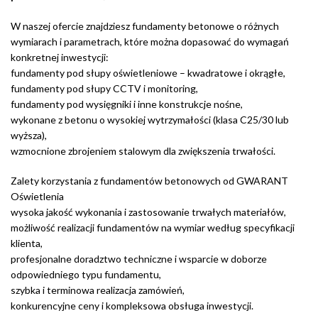
W naszej ofercie znajdziesz fundamenty betonowe o różnych
wymiarach i parametrach, które można dopasować do wymagań
konkretnej inwestycji:
fundamenty pod słupy oświetleniowe – kwadratowe i okrągłe,
fundamenty pod słupy CCTV i monitoring,
fundamenty pod wysięgniki i inne konstrukcje nośne,
wykonane z betonu o wysokiej wytrzymałości (klasa C25/30 lub
wyższa),
wzmocnione zbrojeniem stalowym dla zwiększenia trwałości.
Zalety korzystania z fundamentów betonowych od GWARANT
Oświetlenia
wysoka jakość wykonania i zastosowanie trwałych materiałów,
możliwość realizacji fundamentów na wymiar według specyfikacji
klienta,
profesjonalne doradztwo techniczne i wsparcie w doborze
odpowiedniego typu fundamentu,
szybka i terminowa realizacja zamówień,
konkurencyjne ceny i kompleksowa obsługa inwestycji.