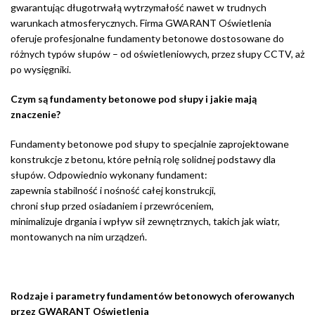
gwarantując długotrwałą wytrzymałość nawet w trudnych
warunkach atmosferycznych. Firma GWARANT Oświetlenia
oferuje profesjonalne fundamenty betonowe dostosowane do
różnych typów słupów – od oświetleniowych, przez słupy CCTV, aż
po wysięgniki.
Czym są fundamenty betonowe pod słupy i jakie mają
znaczenie?
Fundamenty betonowe pod słupy to specjalnie zaprojektowane
konstrukcje z betonu, które pełnią rolę solidnej podstawy dla
słupów. Odpowiednio wykonany fundament:
zapewnia stabilność i nośność całej konstrukcji,
chroni słup przed osiadaniem i przewróceniem,
minimalizuje drgania i wpływ sił zewnętrznych, takich jak wiatr,
montowanych na nim urządzeń.
Rodzaje i parametry fundamentów betonowych oferowanych
przez GWARANT Oświetlenia