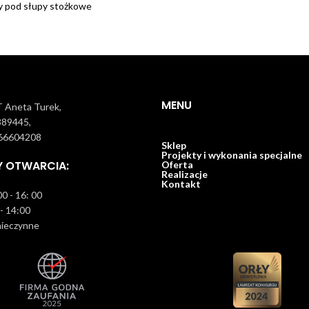
 pod słupy stożkowe
MENU
Aneta Turek,
889445,
66604208
Sklep
Projekty i wykonania specjalne
Y OTWARCIA:
Oferta
Realizacje
Kontakt
0 - 16: 00
 - 14:00
ieczynne