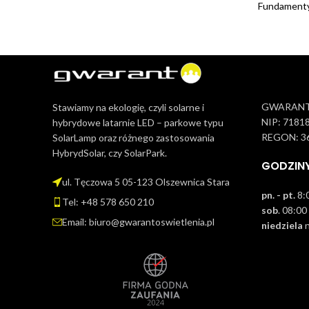
Fundamenty
GWARANT 
Stawiamy na ekologię, czyli solarne i
NIP: 7181
hybrydowe latarnie LED – parkowe typu
REGON: 3
SolarLamp oraz różnego zastosowania
HybrydSolar, czy SolarPark.
GODZIN
ul. Tęczowa 5 05-123 Olszewnica Stara
pn. - pt.
8:0
Tel: +48 578 650 210
sob
. 08:00
Email: biuro@gwarantoswietlenia.pl
niedziela
n