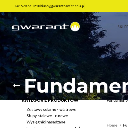
+48 578 650 210
biuro@gwarantoswietlenia.pl
SKLE
Fundamen
KATEGORIE PRODUKTÓW
Fundamenty
Zestawy solarno - wiatrowe
Słupy stalowe - rurowe
Wysięgniki nasadzane
Home
Fu