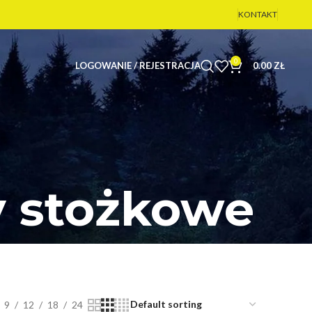
KONTAKT
0
LOGOWANIE / REJESTRACJA
0.00
ZŁ
 stożkowe
9
12
18
24