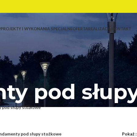
P
PROJEKTY I WYKONANIA SPECJALNE
OFERTA
REALIZACJE
KONTAKT
ty pod słupy
 pod słupy stożkowe
ndamenty pod słupy stożkowe
Pokaż