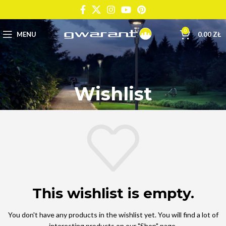
0
MENU
0.00
ZŁ
Wishlist
This wishlist is empty.
You don't have any products in the wishlist yet.
You will find a lot of
interesting products on our "Shop" page.