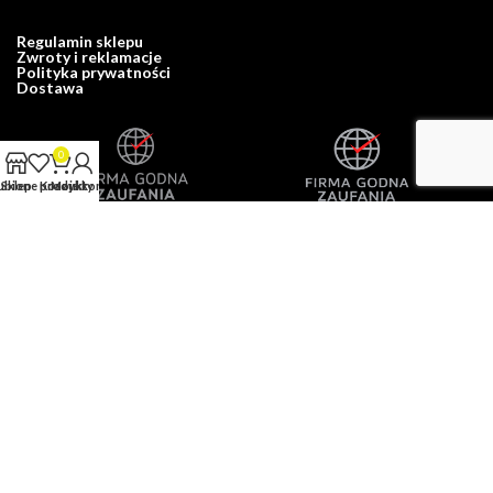
Regulamin sklepu
Zwroty i reklamacje
Polityka prywatności
Dostawa
0
ubione produkty
Sklep
Koszyk
Moje konto