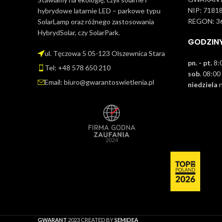
NIP: 7181
hybrydowe latarnie LED – parkowe typu
REGON: 3
SolarLamp oraz różnego zastosowania
HybrydSolar, czy SolarPark.
GODZIN
ul. Tęczowa 5 05-123 Olszewnica Stara
pn. - pt.
8:0
Tel: +48 578 650 210
sob
. 08:00
Email: biuro@gwarantoswietlenia.pl
niedziela
n
GWARANT
2023 CREATED BY
SEMIDEA