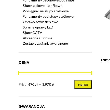
Fundamenty betonowe pod słupy
Słupy stalowe - stożkowe
Wysięgniki na słupy stożkowe
Fundamenty pod słupy stożkowe
Oprawy oświetleniowe
Solarne oprawy LED
Słupy CCTV
Akcesoria słupowe
Zestawy zasilania awaryjnego
Lamp
CENA
Price:
670 zł
—
3,970 zł
FILTER
GWARANCJA