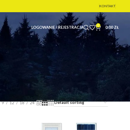
KONTAKT
0
LOGOWANIE / REJESTRACJA
0.00
ZŁ
9
12
18
24