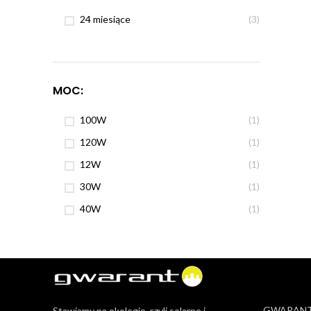
24 miesiące
(3)
MOC:
100W
(1)
120W
(1)
12W
(1)
30W
(1)
40W
(1)
GWARANT 
Stawiamy na ekologię, czyli solarne i