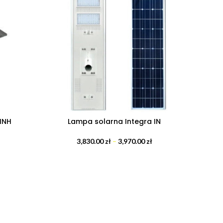
INH
Lampa solarna Integra IN
3,830.00
zł
–
3,970.00
zł