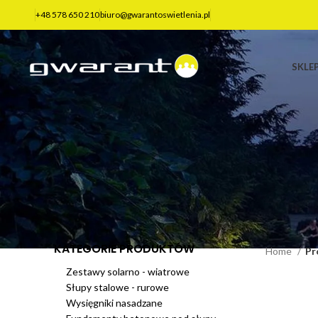
+48 578 650 210
biuro@gwarantoswietlenia.pl
SKLE
KATEGORIE PRODUKTÓW
Home
Pr
Zestawy solarno - wiatrowe
Słupy stalowe - rurowe
Wysięgniki nasadzane