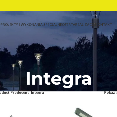
P
PROJEKTY I WYKONANIA SPECJALNE
OFERTA
REALIZACJE
KONTAKT
Integra
oduct Producent
Integra
Pokaż