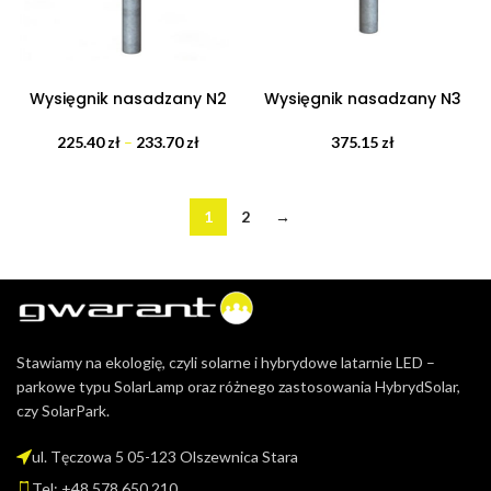
Wysięgnik nasadzany N2
Wysięgnik nasadzany N3
225.40
zł
–
233.70
zł
375.15
zł
1
2
→
Stawiamy na ekologię, czyli solarne i hybrydowe latarnie LED –
parkowe typu SolarLamp oraz różnego zastosowania HybrydSolar,
czy SolarPark.
ul. Tęczowa 5 05-123 Olszewnica Stara
Tel: +48 578 650 210