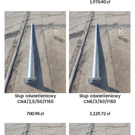
1,970.40
zł
Słup oświetleniowy
Słup oświetleniowy
CN4/2,5/60/F160
CN6/3/60/F160
700.98
zł
1,129.72
zł