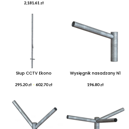
2,181.61
zł
Słup CCTV Ekono
Wysięgnik nasadzany N1
295.20
zł
–
602.70
zł
196.80
zł