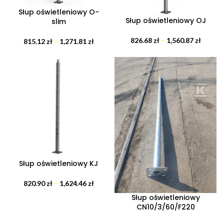
Słup oświetleniowy O-
Słup oświetleniowy OJ
slim
826.68
zł
–
1,560.87
zł
815.12
zł
–
1,271.81
zł
Słup oświetleniowy KJ
820.90
zł
–
1,624.46
zł
Słup oświetleniowy
CN10/3/60/F220